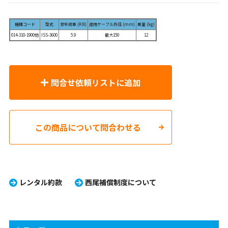
機種コード
型式
安全荷重 (KN)
適用ケーブル外径 (mm)
重量 (kg)
014-310-1900他
ISS-3600
5.9
最大150
12
問合せ依頼リストに追加
この商品について問合わせる
レンタル約款
西尾補償制度について