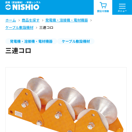
建機（建設機械）・重機レンタル
商品一覧
お知らせ一覧
メニュー
問合せ依頼
ホーム
商品を探す
発電機・溶接機・電材機器
問合せ依頼リスト
お問合せ
ケーブル敷設機材
三連コロ
エリア情報を見る
発電機・溶接機・電材機器
ケーブル敷設機材
三連コロ
北海道
東北
関東
中部
関西
中国・四国
九州・沖縄（外部）