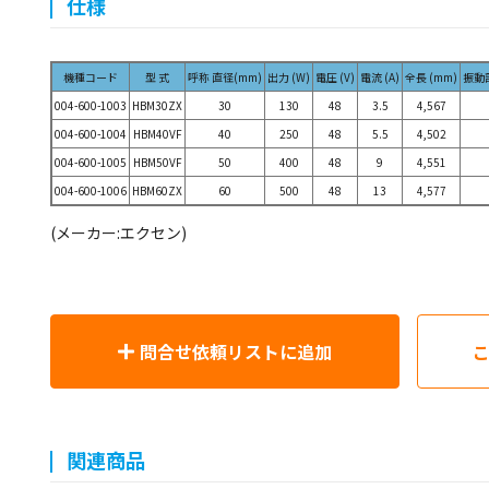
仕様
機種コード
型 式
呼称 直径(mm)
出力 (W)
電圧 (V)
電流 (A)
全長 (mm)
振動部
004-600-1003
HBM30ZX
30
130
48
3.5
4,567
004-600-1004
HBM40VF
40
250
48
5.5
4,502
004-600-1005
HBM50VF
50
400
48
9
4,551
004-600-1006
HBM60ZX
60
500
48
13
4,577
(メーカー:エクセン)
問合せ依頼リストに追加
関連商品