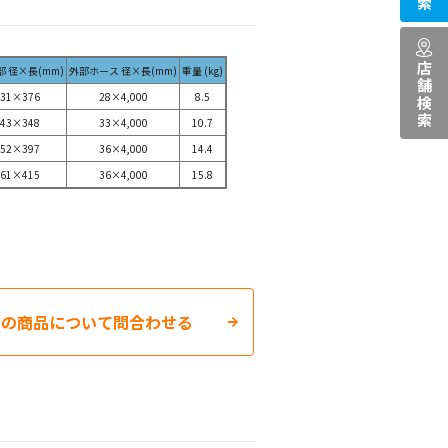
店舗検索
 径×長(mm)
外部ホース 径×長(mm)
重量 (kg)
31×376
28×4,000
8.5
43×348
33×4,000
10.7
52×397
36×4,000
14.4
61×415
36×4,000
15.8
この商品について問合わせる