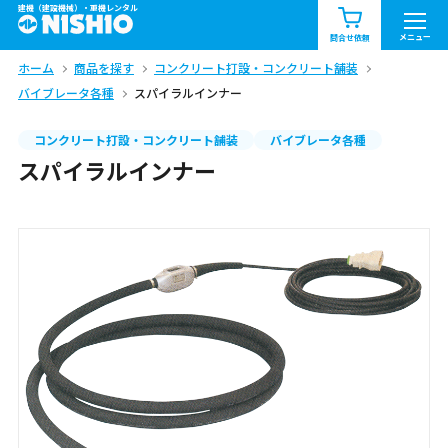
建機（建設機械）・重機レンタル
商品一覧
お知らせ一覧
メニュー
問合せ依頼
ホーム
商品を探す
コンクリート打設・コンクリート舗装
問合せ依頼リスト
お問合せ
バイブレータ各種
スパイラルインナー
エリア情報を見る
コンクリート打設・コンクリート舗装
バイブレータ各種
スパイラルインナー
北海道
東北
関東
中部
関西
中国・四国
九州・沖縄（外部）