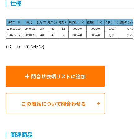
仕様
機種コード
型 式
出力 (W)
電圧 (V)
電流 (A)
周波数 （Hz）
振動数 （Hz）
全長 (mm)
振動部 (径×長m
004-600-1124
HBM40AXS
250
48
5.5
200/240
200/240
6,472
43×310
004-600-1125
HBM50AXS
400
48
9
200/240
200/240
6,552
52×360
(メーカー:エクセン)
問合せ依頼リストに追加
この商品について問合わせる
関連商品