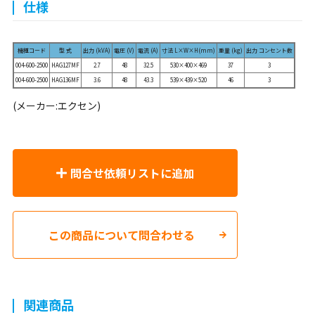
仕様
機種コード
型 式
出力 (kVA)
電圧 (V)
電流 (A)
寸法 L×W×H(mm)
重量 (kg)
出力 コンセント数
004-600-2500
HAG127MF
2.7
48
32.5
530×400×469
37
3
004-600-2500
HAG136MF
3.6
48
43.3
539×439×520
46
3
(メーカー:エクセン)
問合せ依頼リストに追加
この商品について問合わせる
関連商品