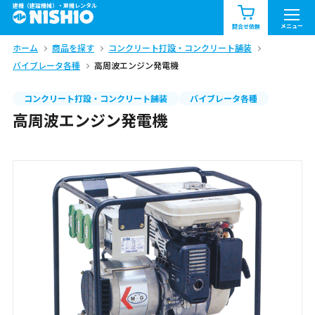
建機（建設機械）・重機レンタル
商品一覧
お知らせ一覧
メニュー
問合せ依頼
ホーム
商品を探す
コンクリート打設・コンクリート舗装
問合せ依頼リスト
お問合せ
バイブレータ各種
高周波エンジン発電機
エリア情報を見る
コンクリート打設・コンクリート舗装
バイブレータ各種
高周波エンジン発電機
北海道
東北
関東
中部
関西
中国・四国
九州・沖縄（外部）