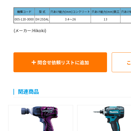
機種コード
型 式
穴あけ能力(mm)コンクリート
穴あけ能力(mm)鉄工
穴あけ
005-120-3000
DH 25DAL
3.4～26
13
(メーカー:Hikoki)
問合せ依頼リストに追加
関連商品