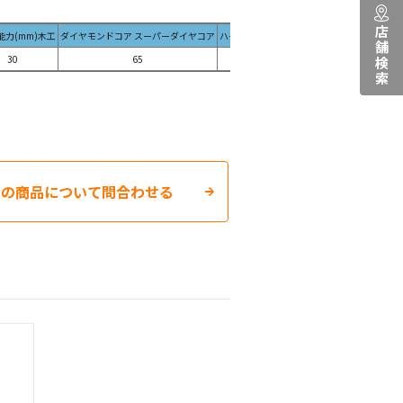
店舗検索
能力(mm)木工
ダイヤモンドコア スーパーダイヤコア
ハイパーダイヤコア スーパーウッドコア
30
65
65
セー
この商品について問合わせる