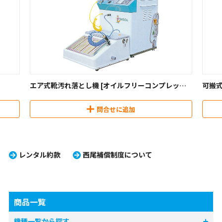
エア式靴汚れ落とし機 [オイルフリーコンプレッサ
可搬式
ー](コン太くん)
問合せに追加
レンタル約款
西尾補償制度について
商品一覧
機種一覧から探す