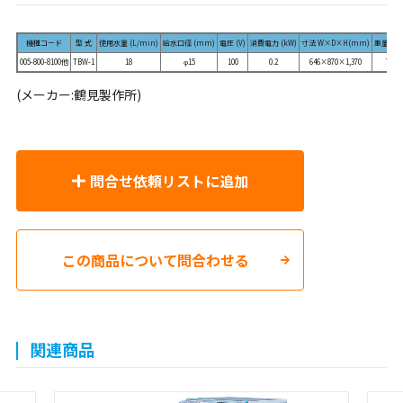
機種コード
型 式
使用水量 (L/min)
給水口径 (mm)
電圧 (V)
消費電力 (kW)
寸法 W×D×H(mm)
重量 (kg
005-800-8100他
TBW-1
18
φ15
100
0.2
646×870×1,370
72
(メーカー:鶴見製作所)
問合せ依頼リストに追加
この商品について問合わせる
関連商品