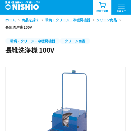
建機（建設機械）・重機レンタル
商品一覧
お知らせ一覧
メニュー
問合せ依頼
ホーム
商品を探す
環境・クリーン・冷暖房機器
クリーン商品
問合せ依頼リスト
お問合せ
長靴洗浄機 100V
エリア情報を見る
環境・クリーン・冷暖房機器
クリーン商品
長靴洗浄機 100V
北海道
東北
関東
中部
関西
中国・四国
九州・沖縄（外部）