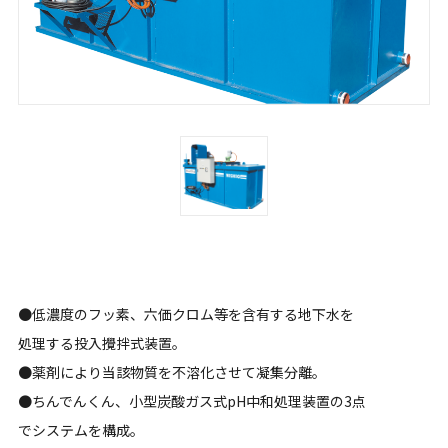
●低濃度のフッ素、六価クロム等を含有する地下水を
処理する投入攪拌式装置。
●薬剤により当該物質を不溶化させて凝集分離。
●ちんでんくん、小型炭酸ガス式pH中和処理装置の3点
でシステムを構成。