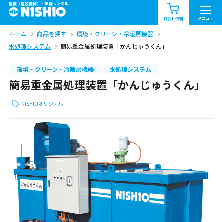
建機（建設機械）・重機レンタル
商品一覧
お知らせ一覧
メニュー
問合せ依頼
ホーム
商品を探す
環境・クリーン・冷暖房機器
問合せ依頼リスト
お問合せ
水処理システム
簡易重金属処理装置「かんじゅうくん」
エリア情報を見る
環境・クリーン・冷暖房機器
水処理システム
簡易重金属処理装置「かんじゅうくん」
北海道
東北
関東
NISHIOオリジナル
中部
関西
中国・四国
九州・沖縄（外部）