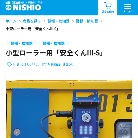
建機（建設機械）・重機レンタル
商品一覧
お知らせ一覧
メニュー
問合せ依頼
ホーム
商品を探す
警報・検知器
警報・検知器
問合せ依頼リスト
お問合せ
小型ローラー用「安全くんIII-S」
エリア情報を見る
警報・検知器
警報・検知器
小型ローラー用「安全くんIII-S」
北海道
東北
関東
NISHIOオリジナル
安全対策商品
建設DX
中部
関西
中国・四国
九州・沖縄（外部）