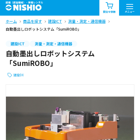
建機（建設機械）・重機レンタル
商品一覧
お知らせ一覧
メニュー
問合せ依頼
ホーム
商品を探す
建設ICT
測量・測定・通信機器
問合せ依頼リスト
お問合せ
自動墨出しロボットシステム「SumiROBO」
エリア情報を見る
建設ICT
測量・測定・通信機器
自動墨出しロボットシステム
北海道
東北
関東
「SumiROBO」
中部
関西
中国・四国
建設DX
九州・沖縄（外部）