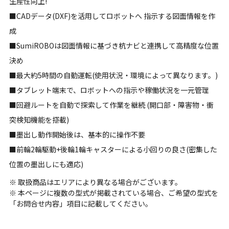
生産性向上!
■CADデータ(DXF)を活用してロボットへ 指示する図面情報を作
成
■SumiROBOは図面情報に基づき杭ナビと連携して高精度な位置
決め
■最大約5時間の自動運転(使用状況・環境によって異なります。)
■タブレット端末で、ロボットへの指示や稼働状況を一元管理
■回避ルートを自動で探索して作業を継続 (開口部・障害物・衝
突検知機能を搭載)
■墨出し動作開始後は、基本的に操作不要
■前輪2輪駆動+後輪1輪キャスターによる小回りの良さ(密集した
位置の墨出しにも適応)
※ 取扱商品はエリアにより異なる場合がございます。
※ 本ページに複数の型式が掲載されている場合、ご希望の型式を
「お問合せ内容」項目に記載してください。