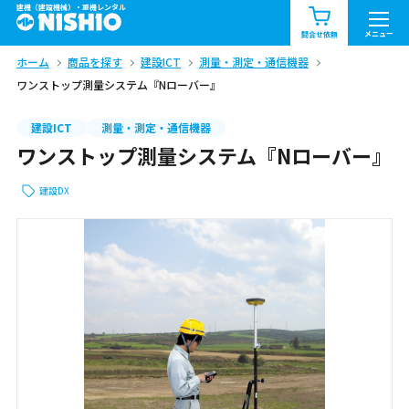
建機（建設機械）・重機レンタル
商品一覧
お知らせ一覧
メニュー
問合せ依頼
ホーム
商品を探す
建設ICT
測量・測定・通信機器
問合せ依頼リスト
お問合せ
ワンストップ測量システム『Nローバー』
エリア情報を見る
建設ICT
測量・測定・通信機器
ワンストップ測量システム『Nローバー』
北海道
東北
関東
建設DX
中部
関西
中国・四国
九州・沖縄（外部）