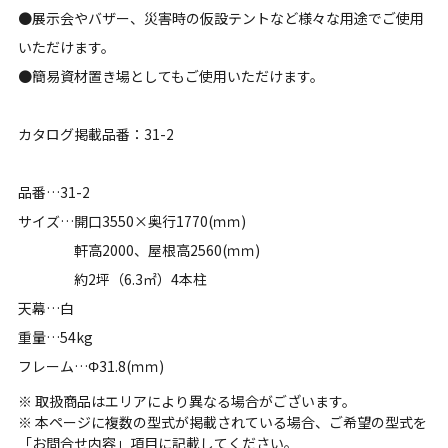
●展示会やバザー、災害時の仮設テントなど様々な用途でご使用
いただけます。
●簡易資材置き場としてもご使用いただけます。
カタログ掲載品番：31-2
品番…31-2
サイズ…開口3550×奥行1770(ｍｍ)
軒高2000、屋根高2560(ｍｍ)
約2坪（6.3㎡）4本柱
天幕…白
重量…54kg
フレーム…Φ31.8(ｍｍ)
※ 取扱商品はエリアにより異なる場合がございます。
※ 本ページに複数の型式が掲載されている場合、ご希望の型式を
「お問合せ内容」項目に記載してください。