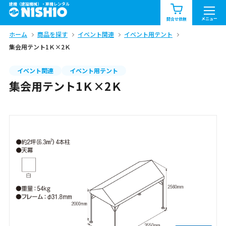
建機（建設機械）・重機レンタル
商品一覧
お知らせ一覧
メニュー
問合せ依頼
ホーム
商品を探す
イベント関連
イベント用テント
問合せ依頼リスト
お問合せ
集会用テント1Ｋ×2Ｋ
エリア情報を見る
イベント関連
イベント用テント
集会用テント1Ｋ×2Ｋ
北海道
東北
関東
中部
関西
中国・四国
九州・沖縄（外部）