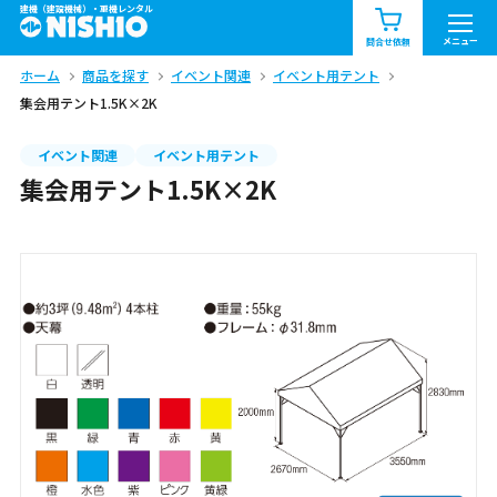
建機（建設機械）・重機レンタル
商品一覧
お知らせ一覧
メニュー
問合せ依頼
ホーム
商品を探す
イベント関連
イベント用テント
問合せ依頼リスト
お問合せ
集会用テント1.5K×2K
エリア情報を見る
イベント関連
イベント用テント
集会用テント1.5K×2K
北海道
東北
関東
中部
関西
中国・四国
九州・沖縄（外部）