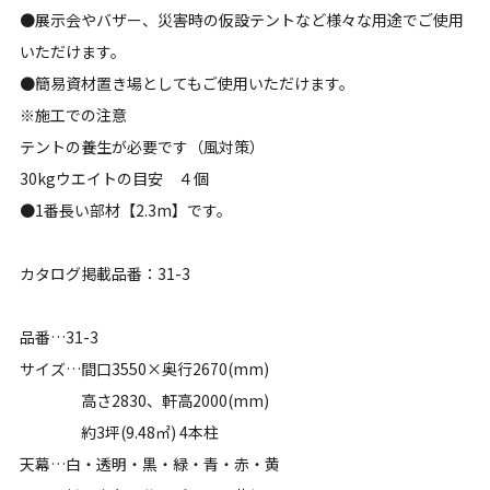
●展示会やバザー、災害時の仮設テントなど様々な用途でご使用
いただけます。
●簡易資材置き場としてもご使用いただけます。
※施工での注意
テントの養生が必要です（風対策）
30kgウエイトの目安 ４個
●1番長い部材【2.3m】です。
カタログ掲載品番：31-3
品番…31-3
サイズ…間口3550×奥行2670(mm)
高さ2830、軒高2000(mm)
約3坪(9.48㎡) 4本柱
天幕…白・透明・黒・緑・青・赤・黄