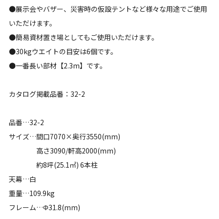
●展示会やバザー、災害時の仮設テントなど様々な用途でご使用
いただけます。
●簡易資材置き場としてもご使用いただけます。
●30kgウエイトの目安は6個です。
●一番長い部材【2.3m】です。
カタログ掲載品番：32-2
品番…32-2
サイズ…間口7070×奥行3550(mm)
高さ3090/軒高2000(mm)
約8坪(25.1㎡) 6本柱
天幕…白
重量…109.9kg
フレーム…Φ31.8(mm)