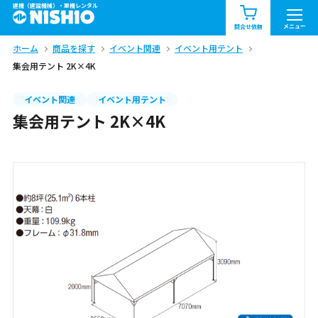
建機（建設機械）・重機レンタル
商品一覧
お知らせ一覧
メニュー
問合せ依頼
ホーム
商品を探す
イベント関連
イベント用テント
問合せ依頼リスト
お問合せ
集会用テント 2K×4K
エリア情報を見る
イベント関連
イベント用テント
集会用テント 2K×4K
北海道
東北
関東
中部
関西
中国・四国
九州・沖縄（外部）