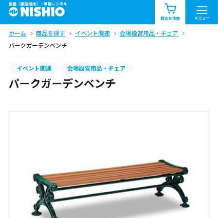
建機（建設機械）・重機レンタル
商品一覧
お知らせ一覧
メニュー
問合せ依頼
ホーム
商品を探す
イベント関連
会場設営用品・チェア
問合せ依頼リスト
お問合せ
パークガーデンベンチ
エリア情報を見る
イベント関連
会場設営用品・チェア
パークガーデンベンチ
北海道
東北
関東
中部
関西
中国・四国
九州・沖縄（外部）