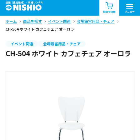
建機（建設機械）・重機レンタル
商品一覧
お知らせ一覧
メニュー
問合せ依頼
ホーム
商品を探す
イベント関連
会場設営用品・チェア
問合せ依頼リスト
お問合せ
CH-504 ホワイト カフェチェア オーロラ
エリア情報を見る
イベント関連
会場設営用品・チェア
CH-504 ホワイト カフェチェア オーロラ
北海道
東北
関東
中部
関西
中国・四国
九州・沖縄（外部）