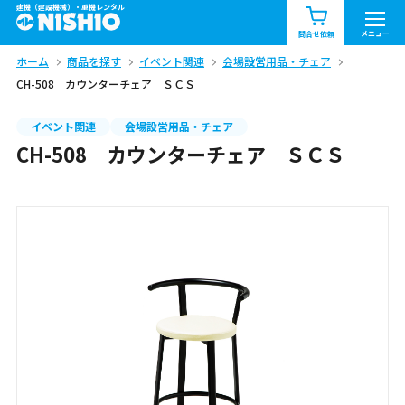
建機（建設機械）・重機レンタル
商品一覧
お知らせ一覧
メニュー
問合せ依頼
ホーム
商品を探す
イベント関連
会場設営用品・チェア
問合せ依頼リスト
お問合せ
CH-508 カウンターチェア ＳＣＳ
エリア情報を見る
イベント関連
会場設営用品・チェア
CH-508 カウンターチェア ＳＣＳ
北海道
東北
関東
中部
関西
中国・四国
九州・沖縄（外部）