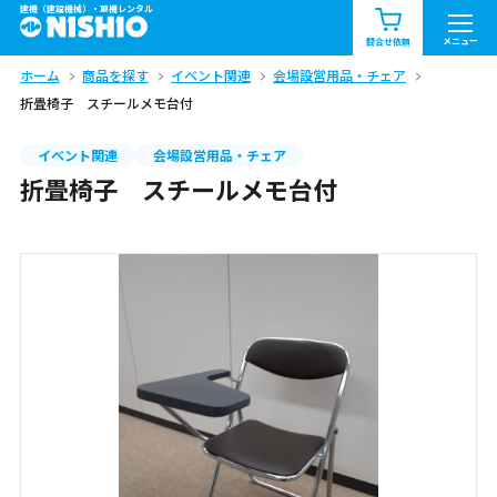
建機（建設機械）・重機レンタル
商品一覧
お知らせ一覧
メニュー
問合せ依頼
ホーム
商品を探す
イベント関連
会場設営用品・チェア
問合せ依頼リスト
お問合せ
折畳椅子 スチールメモ台付
エリア情報を見る
イベント関連
会場設営用品・チェア
折畳椅子 スチールメモ台付
北海道
東北
関東
中部
関西
中国・四国
九州・沖縄（外部）