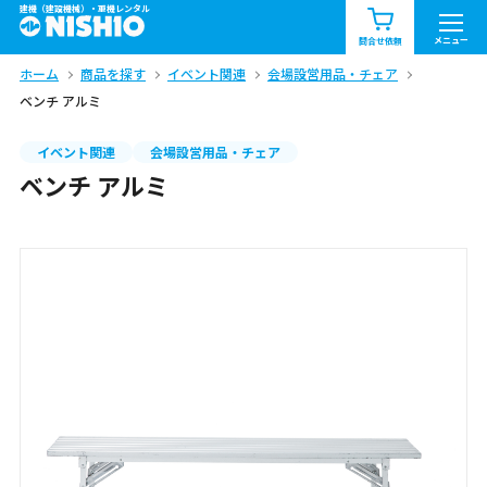
建機（建設機械）・重機レンタル
商品一覧
お知らせ一覧
メニュー
問合せ依頼
ホーム
商品を探す
イベント関連
会場設営用品・チェア
問合せ依頼リスト
お問合せ
ベンチ アルミ
エリア情報を見る
イベント関連
会場設営用品・チェア
ベンチ アルミ
北海道
東北
関東
中部
関西
中国・四国
九州・沖縄（外部）