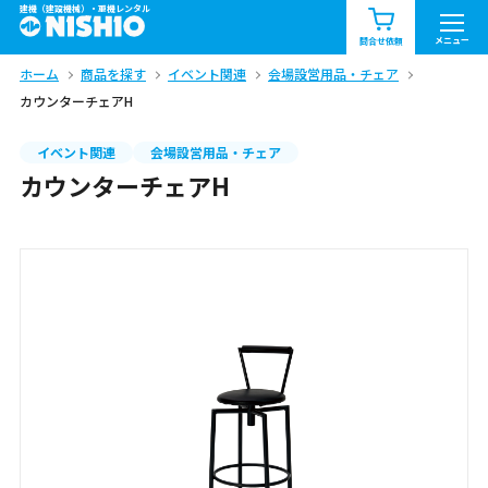
建機（建設機械）・重機レンタル
商品一覧
お知らせ一覧
メニュー
問合せ依頼
ホーム
商品を探す
イベント関連
会場設営用品・チェア
問合せ依頼リスト
お問合せ
カウンターチェアH
エリア情報を見る
イベント関連
会場設営用品・チェア
カウンターチェアH
北海道
東北
関東
中部
関西
中国・四国
九州・沖縄（外部）