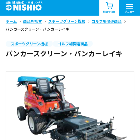
建機（建設機械）・重機レンタル
商品一覧
お知らせ一覧
メニュー
問合せ依頼
ホーム
商品を探す
スポーツグリーン機械
ゴルフ場関連商品
問合せ依頼リスト
お問合せ
バンカースクリーン・バンカーレイキ
エリア情報を見る
スポーツグリーン機械
ゴルフ場関連商品
バンカースクリーン・バンカーレイキ
北海道
東北
関東
中部
関西
中国・四国
九州・沖縄（外部）