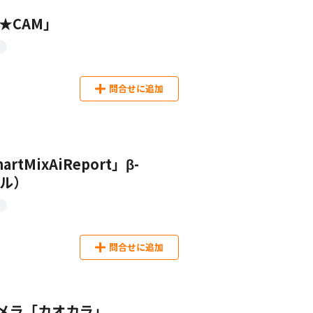
★CAM」
問合せに追加
MixAiReport」β-
イル）
問合せに追加
カメラ「カオカラ」