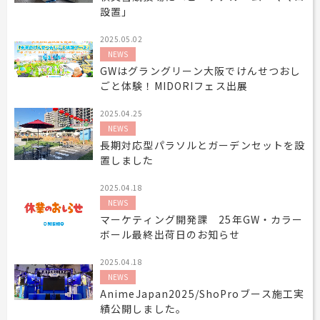
設置」
工事用テント・テント倉庫事業
ブログ
レンタルシステムのご案内
会社案内
Construction tent / tent warehouse business
Blog
Guidance
Company
2025.05.02
木造モジュール事業
協賛実績
ご利用規約
個人情報保護方針
NEWS
Wooden module business
Sponsorships
Privacy policy
Privacy policy
GWはグラングリーン大阪でけんせつおし
ごと体験！MIDORIフェス出展
スポーツ施設資材事業
よくあるご質問
サイトマップ
Sports facility materials business
Q & A
Site map
2025.04.25
地面養生事業
プロセス
お問合せ
NEWS
Ground curing business
Process
Contact
長期対応型パラソルとガーデンセットを設
置しました
映像・中継機機レンタル事業
イベント会場の設営／施工について
Video / relay equipment rental business
Event Set Up
2025.04.18
地域密着イベント
NEWS
Community-based event business
マーケティング開発課 25年GW・カラー
ボール最終出荷日のお知らせ
キッズ・アミューズメント事業
Kids amusement business
2025.04.18
フランチャイズ事業
NEWS
Franchise business
AnimeJapan2025/ShoProブース施工実
績公開しました。
まちづくり事業
Community Development Business