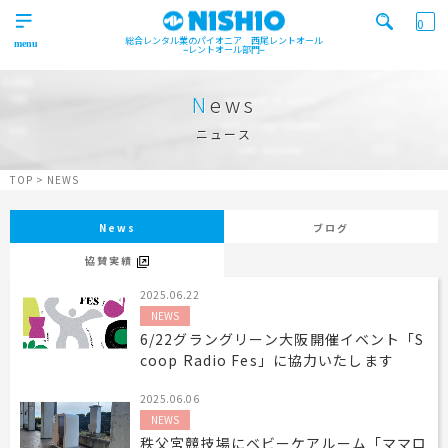
0
総合レンタル業のパイオニア 西尾レントオール
レントオール部門
営業所一覧はコチラから
トップ
>
News
Top
ニュース
検索カテゴリ
イベント
レンタル用品
Product
実績
商品
ニュース/ブログ
TOP
>
NEWS
イベント
施工実績
キーワード検索
News
ブログ
Works
協賛実績
事業紹介
Business
2025.06.22
NEWS
営業所一覧
屋外イベント事業
Office
Outdoor event business
6/22グラングリーン大阪開催イベント「S
検索する
coop Radio Fes」に協力いたします
ニュース
屋内イベント事業
News
Indoor event business
2025.06.06
レンタルシステム
トレーラーハウス事業
ニュース
のご案内
NEWS
Guidance
Trailer house business
News
秩父宮競技場にベビーケアルーム「ママロ