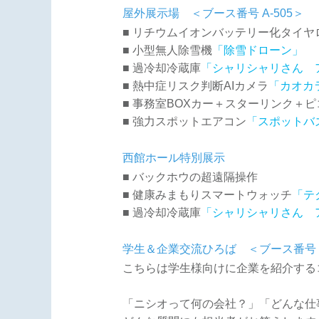
屋外展示場 ＜ブース番号 A-505＞
■ リチウムイオンバッテリー化タイヤ
■ 小型無人除雪機
「除雪ドローン」
■ 過冷却冷蔵庫
「シャリシャリさん 
■ 熱中症リスク判断AIカメラ
「カオカ
■ 事務室BOXカー＋スターリンク＋
■ 強力スポットエアコン
「スポットバ
西館ホール特別展示
■ バックホウの超遠隔操作
■ 健康みまもりスマートウォッチ
「テ
■ 過冷却冷蔵庫
「シャリシャリさん 
学生＆企業交流ひろば ＜ブース番号 A
こちらは学生様向けに企業を紹介する
「ニシオって何の会社？」「どんな仕