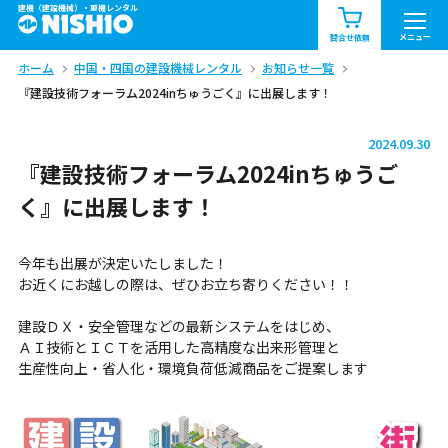
建機（建設機械）・重機レンタル
商品一覧
お知らせ一覧
メニュー
問合せ依頼
ホーム
中国・四国の建設機械レンタル
お知らせ一覧
問合せ依頼リスト
お問合せ
『建設技術フォーラム2024inちゅうごく』に出展します！
エリア情報を見る
2024.09.30
北海道
東北
関東
『建設技術フォーラム2024inちゅうご
く』に出展します！
中部
関西
中国・四国
今年も出展が決定いたしました！
九州・沖縄（外部）
お近くにお越しの際は、ぜひお立ち寄りください！！
建設ＤＸ・安全管理などの最新システムをはじめ、
ＡＩ技術とＩＣＴを活用した高精度な出来形管理と
生産性向上・省人化・環境負荷低減商品をご提案します