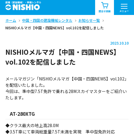
建機（建設機械）・重機レンタル
商品一覧
お知らせ一覧
メニュー
問合せ依頼
ホーム
中国・四国の建設機械レンタル
お知らせ一覧
問合せ依頼リスト
お問合せ
NISHIOメルマガ【中国・四国NEWS】vol.102を配信しました
エリア情報を見る
2023.10.10
北海道
東北
関東
NISHIOメルマガ【中国・四国NEWS】
vol.102を配信しました
中部
関西
中国・四国
メールマガジン「NISHIOメルマガ【中国・四国NEWS】vol.102」
九州・沖縄（外部）
を配信いたしました。
今回は、準中型7.5T免許で乗れる28Mスカイマスターをご紹介い
たします。
AT-280XTG
◆クラス最大の地上高28.0M
◆3.5T車にて車両総重量7.5T未満を実現 準中型免許対応