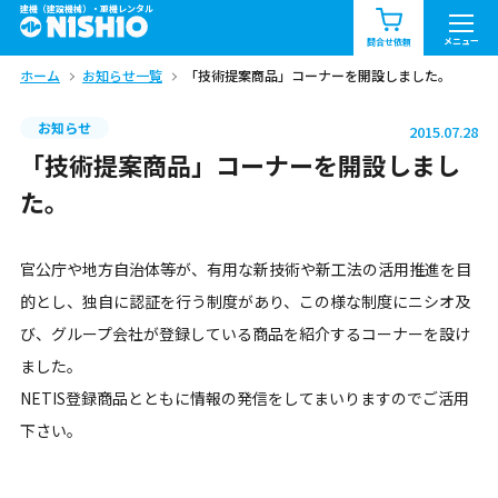
建機（建設機械）・重機レンタル
商品一覧
お知らせ一覧
メニュー
問合せ依頼
ホーム
お知らせ一覧
「技術提案商品」コーナーを開設しました。
問合せ依頼リスト
お問合せ
お知らせ
2015.07.28
エリア情報を見る
「技術提案商品」コーナーを開設しまし
北海道
東北
関東
た。
中部
関西
中国・四国
官公庁や地方自治体等が、有用な新技術や新工法の活用推進を目
的とし、独自に認証を行う制度があり、この様な制度にニシオ及
九州・沖縄（外部）
び、グループ会社が登録している商品を紹介するコーナーを設け
ました。
NETIS登録商品とともに情報の発信をしてまいりますのでご活用
下さい。