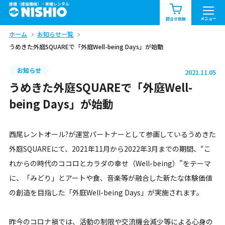
建機（建設機械）・重機レンタル
商品一覧
お知らせ一覧
メニュー
問合せ依頼
ホーム
お知らせ一覧
問合せ依頼リスト
お問合せ
うめきた外庭SQUAREで「外庭Well-being Days」が始動
エリア情報を見る
お知らせ
2021.11.05
北海道
東北
関東
うめきた外庭SQUAREで「外庭Well-
being Days」が始動
中部
関西
中国・四国
西尾レントオール?が運営パートナーとして参画しているうめきた
九州・沖縄（外部）
外庭SQUAREにて、2021年11月から2022年3月までの期間、“こ
れからの時代のココロとカラダの幸せ（Well-being）”をテーマ
に、「みどり」とアートや食、音楽等が融合した新たな体験価値
の創造を目指した「外庭Well-being Days」が実施されます。
昨今のコロナ禍では、活動の制限や交流機会減少等による心身の