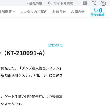
会社情報
サイト内検索
0
域別情報
レンタルのご案内
お知らせ
お問合せ
問合せ依頼
2022.03.01
T-210091-A）
で開発した、「ダンプ進入管理システム」
新技術活用システム（NETIS）に登録さ
、ゲート手前のLED警告灯により後続車
るシステムです。