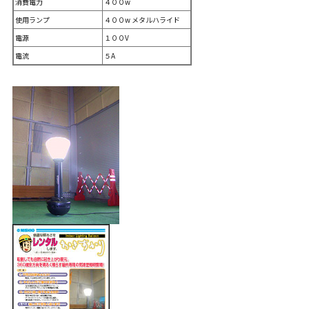
消費電力
４００w
使用ランプ
４００w メタルハライド
電源
１００V
電流
５A