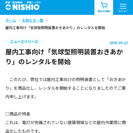
建機（建設機械）・重機レンタル
商品一覧
お知らせ一覧
メニュー
問合せ依頼
ホーム
お知らせ一覧
問合せ依頼リスト
お問合せ
屋内工事向け「気球型照明装置おきあかり」のレンタルを開始
エリア情報を見る
ニュースリリース
2005.09.22
北海道
東北
関東
屋内工事向け「気球型照明装置おきあか
り」のレンタルを開始
中部
関西
中国・四国
このたび、弊社では屋内工事向けの照明装置として「おきあか
九州・沖縄（外部）
り」を商品化し、レンタルを開始することになりましたのでご案
内申し上げます。
□商品の特長
これは、電灯が完備されていない建築現場などの屋内作業用に商
品化したものです。