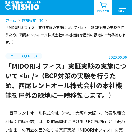
建機（建設機械）・重機レンタル
商品一覧
お知らせ一覧
メニュー
問合せ依頼
ホーム
お知らせ一覧
問合せ依頼リスト
お問合せ
「MIDORIオフィス」実証実験の実施について <br />（BCP対策の実験を行
うため、西尾レントオール株式会社の本社機能を屋外の緑地に一時移転しま
エリア情報を見る
す。）
北海道
東北
関東
ニュースリリース
2020.09.30
「MIDORIオフィス」実証実験の実施につ
中部
関西
中国・四国
いて <br />（BCP対策の実験を行うた
九州・沖縄（外部）
め、西尾レントオール株式会社の本社機
能を屋外の緑地に一時移転します。）
西尾レントオール株式会社（本社：大阪府大阪市、代表取締役
社長：西尾公志）は、都市再開発における「BCP対策」と「賑わ
い創出」の両立を目的とする実証実験「MIDORIオフィス」を実