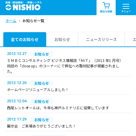
建機（建設機械）・重機レンタル
商品一覧
お知らせ一覧
メニュー
問合せ依頼
ホーム
お知らせ一覧
問合せ依頼リスト
お問合せ
エリア情報を見る
全てのお知らせ
お知らせ
ニュースリリース
北海道
東北
関東
2012.12.27
お知らせ
ＳＭＢＣコンサルティング ビジネス情報誌「ＭiＴ」（2013 年1 月号）
同誌の「close up」のコーナーにて弊社への取材記事が掲載されまし
中部
関西
中国・四国
た。
2012.12.20
お知らせ
九州・沖縄（外部）
ホームページリニューアルしました！
2012.12.04
お知らせ
西尾レントオールは、今年も神戸ルミナリエに協賛しています
2012.11.29
お知らせ
展示会 ご来場ありがとうございました！