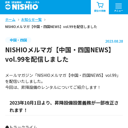
建機（建設機械）・重機レンタル
商品一覧
お知らせ一覧
メニュー
問合せ依頼
ホーム
お知らせ一覧
問合せ依頼リスト
お問合せ
NISHIOメルマガ【中国・四国NEWS】vol.99を配信しました
エリア情報を見る
中国・四国
2023.08.28
北海道
東北
関東
NISHIOメルマガ【中国・四国NEWS】
vol.99を配信しました
中部
関西
中国・四国
メールマガジン「NISHIOメルマガ【中国・四国NEWS】vol.99」
九州・沖縄（外部）
を配信いたしました。
今回は、昇降設備のレンタルについてご紹介します！
2023年10月1日より、昇降設備設置義務が一部改正さ
れます！
◆トラックライム