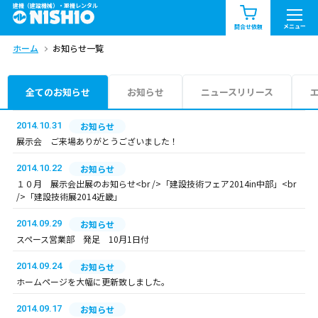
建機（建設機械）・重機レンタル
商品一覧
お知らせ一覧
メニュー
問合せ依頼
ホーム
お知らせ一覧
問合せ依頼リスト
お問合せ
エリア情報を見る
全てのお知らせ
お知らせ
ニュースリリース
北海道
東北
関東
2014.10.31
お知らせ
展示会 ご来場ありがとうございました！
中部
関西
中国・四国
2014.10.22
お知らせ
１０月 展示会出展のお知らせ<br />「建設技術フェア2014in中部」<br
九州・沖縄（外部）
/>「建設技術展2014近畿」
2014.09.29
お知らせ
スペース営業部 発足 10月1日付
2014.09.24
お知らせ
ホームページを大幅に更新致しました。
2014.09.17
お知らせ