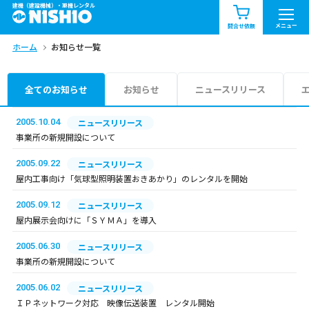
建機（建設機械）・重機レンタル
商品一覧
お知らせ一覧
メニュー
問合せ依頼
ホーム
お知らせ一覧
問合せ依頼リスト
お問合せ
エリア情報を見る
全てのお知らせ
お知らせ
ニュースリリース
北海道
東北
関東
2005.10.04
ニュースリリース
事業所の新規開設について
中部
関西
中国・四国
2005.09.22
ニュースリリース
屋内工事向け「気球型照明装置おきあかり」のレンタルを開始
九州・沖縄（外部）
2005.09.12
ニュースリリース
屋内展示会向けに「ＳＹＭＡ」を導入
2005.06.30
ニュースリリース
事業所の新規開設について
2005.06.02
ニュースリリース
ＩＰネットワーク対応 映像伝送装置 レンタル開始