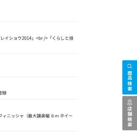
イショウ2014」<br />「くらしと技
商品検索
登録
店舗検索
ィニッシャ（最大舗装幅 ８ｍ ホイー