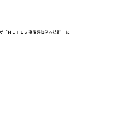
が「ＮＥＴＩＳ 事後評価済み技術」 に