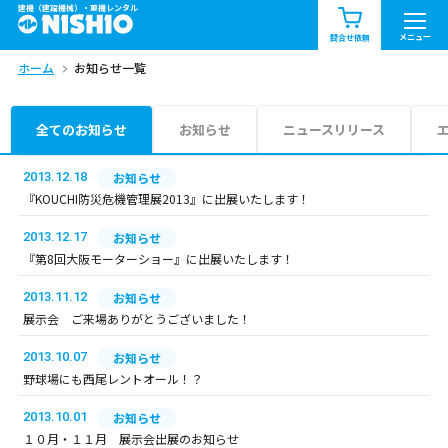
建機（建設機械）・重機レンタル
商品一覧
お知らせ一覧
メニュー
問合せ依頼
ホーム
お知らせ一覧
問合せ依頼リスト
お問合せ
エリア情報を見る
全てのお知らせ
お知らせ
ニュースリリース
北海道
東北
関東
2013.12.18
お知らせ
『KOUCHI防災危機管理展2013』に出展いたします！
中部
関西
中国・四国
2013.12.17
お知らせ
『第8回大阪モーターショー』に出展いたします！
九州・沖縄（外部）
2013.11.12
お知らせ
展示会 ご来場ありがとうございました！
2013.10.07
お知らせ
野球場にも西尾レントオール！？
2013.10.01
お知らせ
１０月・１１月 展示会出展のお知らせ