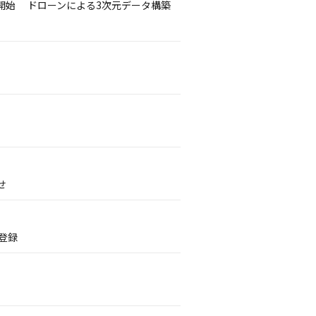
開始 ドローンによる3次元データ構築
せ
登録