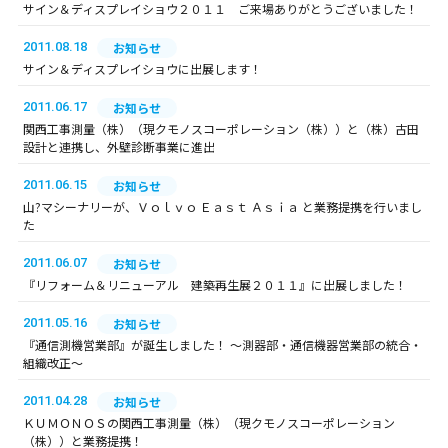
サイン＆ディスプレイショウ２０１１ ご来場ありがとうございました！
2011.08.18
お知らせ
サイン＆ディスプレイショウに出展します！
2011.06.17
お知らせ
関西工事測量（株）（現クモノスコーポレーション（株））と（株）古田
設計と連携し、外壁診断事業に進出
2011.06.15
お知らせ
山?マシーナリーが、Ｖｏｌｖｏ Ｅａｓｔ Ａｓｉａ と業務提携を行いまし
た
2011.06.07
お知らせ
『リフォーム＆リニューアル 建築再生展２０１１』に出展しました！
2011.05.16
お知らせ
『通信測機営業部』が誕生しました！ ～測器部・通信機器営業部の統合・
組織改正～
2011.04.28
お知らせ
ＫＵＭＯＮＯＳの関西工事測量（株）（現クモノスコーポレーション
（株））と業務提携！