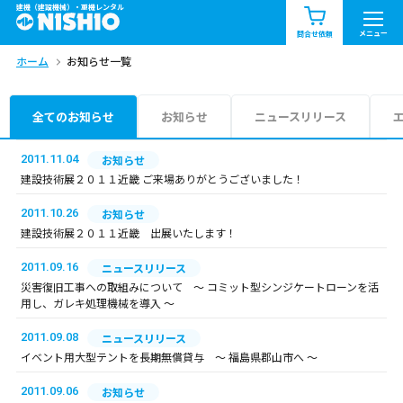
建機（建設機械）・重機レンタル
商品一覧
お知らせ一覧
メニュー
問合せ依頼
ホーム
お知らせ一覧
問合せ依頼リスト
お問合せ
エリア情報を見る
全てのお知らせ
お知らせ
ニュースリリース
北海道
東北
関東
2011.11.04
お知らせ
建設技術展２０１１近畿 ご来場ありがとうございました！
中部
関西
中国・四国
2011.10.26
お知らせ
建設技術展２０１１近畿 出展いたします！
九州・沖縄（外部）
2011.09.16
ニュースリリース
災害復旧工事への取組みについて ～ コミット型シンジケートローンを活
用し、ガレキ処理機械を導入 ～
2011.09.08
ニュースリリース
イベント用大型テントを長期無償貸与 ～ 福島県郡山市へ ～
2011.09.06
お知らせ