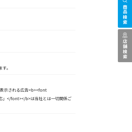
商品検索
店舗検索
ます。
示される広告<b><font
応」</font></b>は当社とは一切関係ご