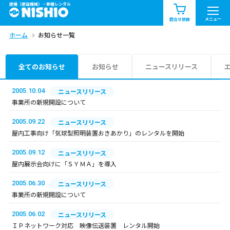
建機（建設機械）・重機レンタル
商品一覧
お知らせ一覧
メニュー
問合せ依頼
ホーム
お知らせ一覧
問合せ依頼リスト
お問合せ
エリア情報を見る
全てのお知らせ
お知らせ
ニュースリリース
北海道
東北
関東
2005.10.04
ニュースリリース
事業所の新規開設について
中部
関西
中国・四国
2005.09.22
ニュースリリース
屋内工事向け「気球型照明装置おきあかり」のレンタルを開始
九州・沖縄（外部）
2005.09.12
ニュースリリース
屋内展示会向けに「ＳＹＭＡ」を導入
2005.06.30
ニュースリリース
事業所の新規開設について
2005.06.02
ニュースリリース
ＩＰネットワーク対応 映像伝送装置 レンタル開始