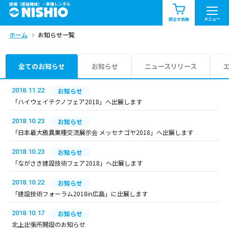
建機（建設機械）・重機レンタル
商品一覧
お知らせ一覧
メニュー
問合せ依頼
ホーム
お知らせ一覧
問合せ依頼リスト
お問合せ
エリア情報を見る
全てのお知らせ
お知らせ
ニュースリリース
北海道
東北
関東
2018.11.22
お知らせ
「ハイウェイテクノフェア2018」へ出展します
中部
関西
中国・四国
2018.10.23
お知らせ
「日本最大級異業種交流展示会 メッセナゴヤ2018」へ出展します
九州・沖縄（外部）
2018.10.23
お知らせ
「ながさき建設技術フェア2018」へ出展します
2018.10.22
お知らせ
「建設技術フォーラム2018in広島」に出展します
2018.10.17
お知らせ
北上出張所開設のお知らせ