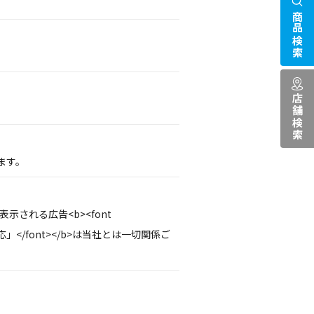
商品検索
店舗検索
ます。
示される広告<b><font
応」</font></b>は当社とは一切関係ご