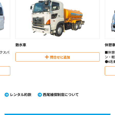
散水車
休憩
クスバ
■休憩
ン・軽
問合せに追加
●6名
●フル
■車載
（2t
レンタル約款
西尾補償制度について