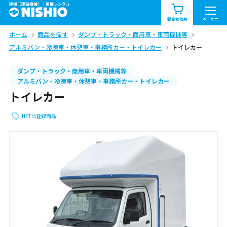
建機（建設機械）・重機レンタル
商品一覧
お知らせ一覧
メニュー
問合せ依頼
ホーム
商品を探す
ダンプ・トラック・商用車・車両機械等
問合せ依頼リスト
お問合せ
アルミバン・冷凍車・休憩車・事務所カー・トイレカー
トイレカー
エリア情報を見る
ダンプ・トラック・商用車・車両機械等
アルミバン・冷凍車・休憩車・事務所カー・トイレカー
北海道
東北
関東
トイレカー
中部
関西
中国・四国
NETIS登録商品
九州・沖縄（外部）