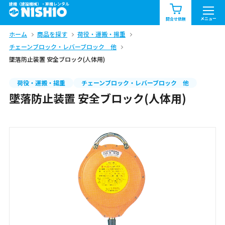
建機（建設機械）・重機レンタル
商品一覧
お知らせ一覧
メニュー
問合せ依頼
ホーム
商品を探す
荷役・運搬・揚重
問合せ依頼リスト
お問合せ
チェーンブロック・レバーブロック 他
墜落防止装置 安全ブロック(人体用)
エリア情報を見る
北海道
東北
関東
荷役・運搬・揚重
チェーンブロック・レバーブロック 他
墜落防止装置 安全ブロック(人体用)
中部
関西
中国・四国
九州・沖縄（外部）