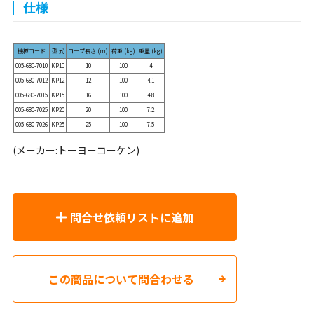
仕様
機種コード
型 式
ロープ長さ (m)
荷重 (kg)
重量 (kg)
005-680-7010
KP10
10
100
4
005-680-7012
KP12
12
100
4.1
005-680-7015
KP15
16
100
4.8
005-680-7025
KP20
20
100
7.2
005-680-7026
KP25
25
100
7.5
(メーカー:トーヨーコーケン)
問合せ依頼リストに追加
この商品について問合わせる