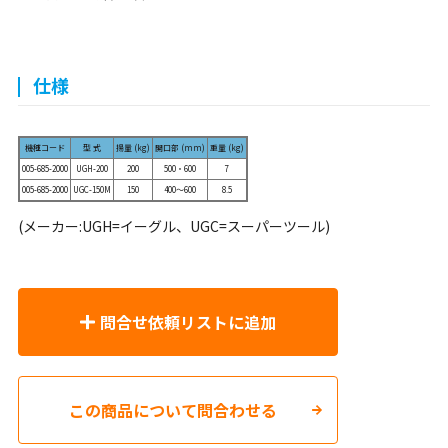
仕様
機種コード
型 式
揚量 (kg)
開口部 (mm)
重量 (kg)
005-685-2000
UGH-200
200
500・600
7
005-685-2000
UGC-150M
150
400～600
8.5
(メーカー:UGH=イーグル、UGC=スーパーツール)
問合せ依頼リストに追加
この商品について問合わせる