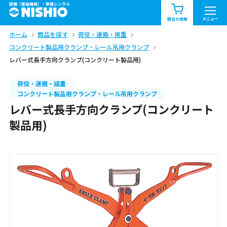
建機（建設機械）・重機レンタル
商品一覧
お知らせ一覧
メニュー
問合せ依頼
ホーム
商品を探す
荷役・運搬・揚重
問合せ依頼リスト
お問合せ
コンクリート製品用クランプ・レール吊用クランプ
レバー式長手方向クランプ(コンクリート製品用)
エリア情報を見る
北海道
東北
関東
荷役・運搬・揚重
コンクリート製品用クランプ・レール吊用クランプ
レバー式長手方向クランプ(コンクリート
中部
関西
中国・四国
製品用)
九州・沖縄（外部）