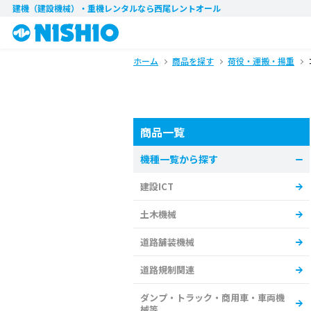
建機（建設機械）・重機レンタル
なら西尾レントオール
ホーム
商品を探す
荷役・運搬・揚重
商品一覧
機種一覧から探す
建設ICT
土木機械
道路舗装機械
道路規制関連
ダンプ・トラック・商用車・車両機
械等