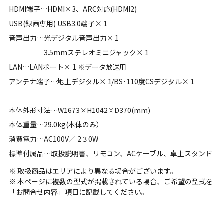
HDMI端子…HDMI×3、ARC対応(HDMI2)
USB(録画専用) USB3.0端子× 1
音声出力…光デジタル音声出力× 1
3.5mmステレオミニジャック× 1
LAN…LANポート× 1 ※データ放送用
アンテナ端子…地上デジタル× 1/BS･110度CSデジタル× 1
本体外形寸法…W1673×H1042×D370(mm)
本体重量…29.0kg(本体のみ）
消費電力…AC100V／ 2３0W
標準付属品…取扱説明書、リモコン、ACケーブル、卓上スタンド
※ 取扱商品はエリアにより異なる場合がございます。
※ 本ページに複数の型式が掲載されている場合、ご希望の型式を
「お問合せ内容」項目に記載してください。