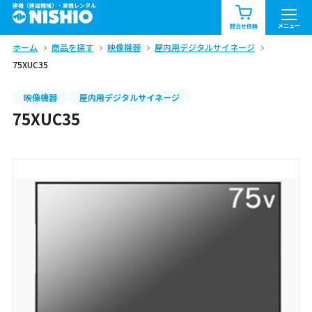
建機（建設機械）・重機レンタル
商品一覧
お知らせ一覧
メニュー
問合せ依頼
ホーム
商品を探す
映像機器
屋内用デジタルサイネージ
問合せ依頼リスト
お問合せ
75XUC35
エリア情報を見る
映像機器
屋内用デジタルサイネージ
75XUC35
北海道
東北
関東
中部
関西
中国・四国
九州・沖縄（外部）