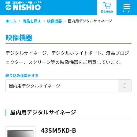
建機（建設機械）・重機レンタル
商品一覧
お知らせ一覧
メニュー
問合せ依頼
ホーム
商品を探す
映像機器
屋内用デジタルサイネージ
問合せ依頼リスト
お問合せ
映像機器
エリア情報を見る
北海道
東北
関東
デジタルサイネージ、デジタルホワイトボード、液晶プロジ
ェクター、スクリーン等の映像機器をご用意しています。
中部
関西
中国・四国
絞り込み検索をする
九州・沖縄（外部）
屋内用デジタルサイネージ
43SM5KD-B