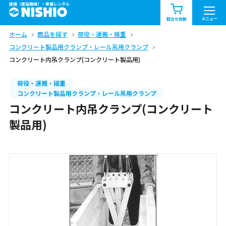
建機（建設機械）・重機レンタル
商品一覧
お知らせ一覧
メニュー
問合せ依頼
ホーム
商品を探す
荷役・運搬・揚重
問合せ依頼リスト
お問合せ
コンクリート製品用クランプ・レール吊用クランプ
コンクリート内吊クランプ(コンクリート製品用)
エリア情報を見る
北海道
東北
関東
荷役・運搬・揚重
コンクリート製品用クランプ・レール吊用クランプ
コンクリート内吊クランプ(コンクリート
中部
関西
中国・四国
製品用)
九州・沖縄（外部）