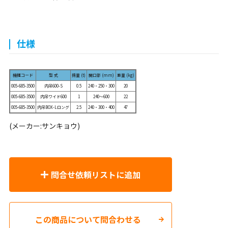
仕様
機種コード
型 式
揚量 (t)
開口部 (mm)
重量 (kg)
005-685-3500
内吊600-S
0.5
240・250・300
20
005-685-3500
内吊ワイド600
1
240～600
22
005-685-3500
内吊BOX-Lロング
2.5
240・300・400
47
(メーカー:サンキョウ)
問合せ依頼リストに追加
この商品について問合わせる